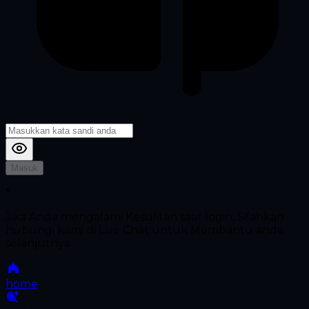
Masuk
*
Jika Anda mengalami Kesulitan saat login, Silahkan
hubungi kami di Live Chat untuk Membantu anda
selanjutnya
home