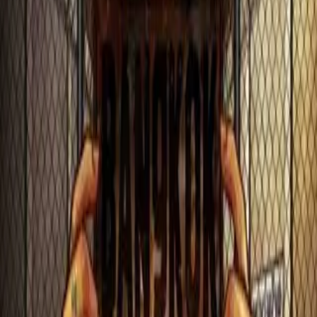
meningkatkan kenyamanan pengguna.
Setelah proses pendaftaran selesai, pengguna dapat
langsung melakukan login dan mulai menjelajahi
berbagai fitur unggulan yang tersedia di COMTOTO.
Sistem login yang stabil dan aman memastikan bahwa
setiap akun terlindungi dengan baik dari risiko
kebocoran data. Dengan dukungan
teknologi
keamanan terbaru
, COMTOTO memberikan jaminan
perlindungan privasi yang maksimal bagi seluruh
penggunanya. Selain itu, kecepatan akses yang tinggi
memungkinkan pengguna untuk masuk ke akun
mereka kapan saja tanpa mengalami kendala teknis
yang berarti. Ini menjadi faktor penting yang
membuat pengalaman bermain menjadi lebih lancar
dan menyenangkan.
Tidak hanya menawarkan kemudahan dalam akses,
COMTOTO juga memberikan berbagai bonus
menarik khusus untuk member baru.
Bonus new