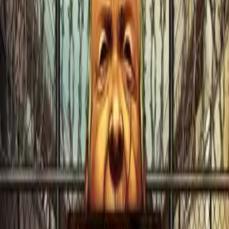
sistem pendaftaran yang cepat dan proses login yang
sederhana, COMTOTO berhasil menarik perhatian
banyak pemain baru yang ingin merasakan sensasi
bermain tanpa ribet. Tidak hanya itu, platform ini juga
dikenal dengan berbagai penawaran menarik yang
mampu meningkatkan peluang keuntungan bagi
para member, terutama bagi pengguna baru yang
baru pertama kali bergabung.
Salah satu keunggulan utama COMTOTO terletak
pada proses registrasi yang sangat
mudah dan efisien
.
Pengguna hanya perlu mengisi beberapa data dasar
seperti username, password, dan informasi kontak
yang valid untuk dapat langsung mengakses seluruh
fitur yang tersedia. Tidak diperlukan proses verifikasi
yang berbelit-belit, sehingga pengguna dapat
langsung menikmati layanan yang disediakan dalam
waktu singkat. Selain itu, tampilan antarmuka yang
user-friendly membuat siapa pun, baik pemula
maupun pemain berpengalaman, dapat dengan
cepat memahami cara kerja sistem di dalam platform
ini. Hal ini menjadi nilai tambah yang signifikan dalam