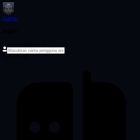
Daftar
login
Nama pengguna
Kata sandi