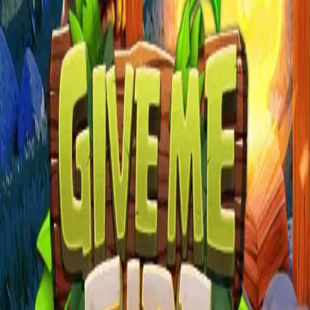
member
menjadi daya tarik utama yang tidak boleh
dilewatkan, karena memberikan keuntungan
tambahan sejak awal bergabung. Dengan adanya
bonus ini, pengguna memiliki kesempatan lebih besar
untuk meraih kemenangan tanpa harus
mengeluarkan modal besar. Program promosi yang
transparan dan mudah dipahami juga menjadi salah
satu keunggulan yang membuat COMTOTO
semakin dipercaya oleh banyak pengguna. Setiap
bonus yang diberikan memiliki syarat yang jelas,
sehingga tidak membingungkan para pemain.
Secara keseluruhan, COMTOTO merupakan pilihan
yang tepat bagi siapa saja yang mencari platform
dengan proses daftar dan login yang mudah serta
bonus yang menguntungkan. Kombinasi antara
kemudahan akses
, keamanan sistem, dan berbagai
promo menarik menjadikan platform ini semakin
diminati. Dengan terus meningkatkan kualitas
layanan dan memberikan pengalaman terbaik bagi
pengguna, COMTOTO berhasil mempertahankan
posisinya sebagai salah satu platform favorit di