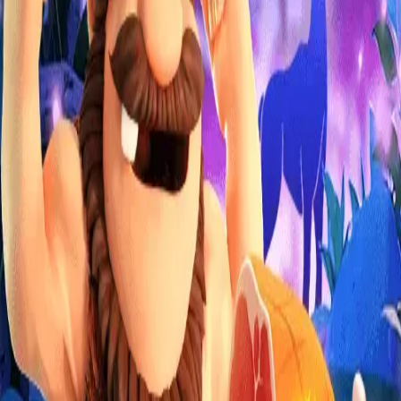
sistem pendaftaran yang cepat dan proses login yang
sederhana, COMTOTO berhasil menarik perhatian
banyak pemain baru yang ingin merasakan sensasi
bermain tanpa ribet. Tidak hanya itu, platform ini juga
dikenal dengan berbagai penawaran menarik yang
mampu meningkatkan peluang keuntungan bagi
para member, terutama bagi pengguna baru yang
baru pertama kali bergabung.
Salah satu keunggulan utama COMTOTO terletak
pada proses registrasi yang sangat
mudah dan efisien
.
Pengguna hanya perlu mengisi beberapa data dasar
seperti username, password, dan informasi kontak
yang valid untuk dapat langsung mengakses seluruh
fitur yang tersedia. Tidak diperlukan proses verifikasi
yang berbelit-belit, sehingga pengguna dapat
langsung menikmati layanan yang disediakan dalam
waktu singkat. Selain itu, tampilan antarmuka yang
user-friendly membuat siapa pun, baik pemula
maupun pemain berpengalaman, dapat dengan
cepat memahami cara kerja sistem di dalam platform
ini. Hal ini menjadi nilai tambah yang signifikan dalam