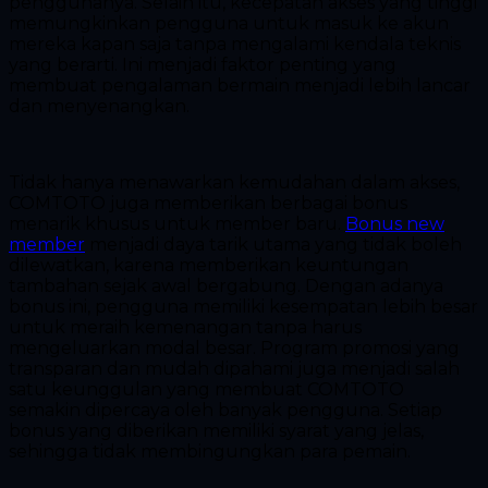
penggunanya. Selain itu, kecepatan akses yang tinggi
memungkinkan pengguna untuk masuk ke akun
mereka kapan saja tanpa mengalami kendala teknis
yang berarti. Ini menjadi faktor penting yang
membuat pengalaman bermain menjadi lebih lancar
dan menyenangkan.
Tidak hanya menawarkan kemudahan dalam akses,
COMTOTO juga memberikan berbagai bonus
menarik khusus untuk member baru.
Bonus new
member
menjadi daya tarik utama yang tidak boleh
dilewatkan, karena memberikan keuntungan
tambahan sejak awal bergabung. Dengan adanya
bonus ini, pengguna memiliki kesempatan lebih besar
untuk meraih kemenangan tanpa harus
mengeluarkan modal besar. Program promosi yang
transparan dan mudah dipahami juga menjadi salah
satu keunggulan yang membuat COMTOTO
semakin dipercaya oleh banyak pengguna. Setiap
bonus yang diberikan memiliki syarat yang jelas,
sehingga tidak membingungkan para pemain.