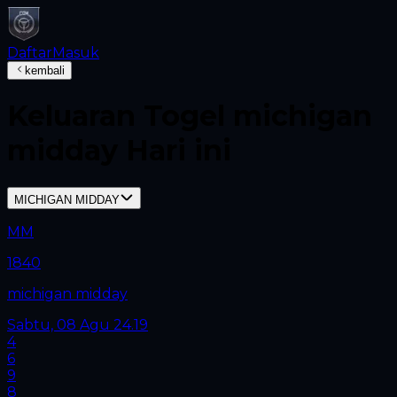
Daftar
Masuk
kembali
Keluaran Togel
michigan
midday
Hari ini
MICHIGAN MIDDAY
MM
1840
michigan midday
Sabtu, 08 Agu
24.19
4
6
9
8