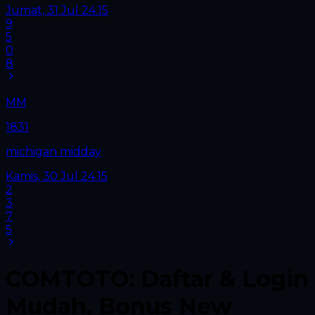
Jumat, 31 Jul
24.15
9
5
0
8
MM
1831
michigan midday
Kamis, 30 Jul
24.15
2
3
7
5
COMTOTO: Daftar & Login
Mudah, Bonus New