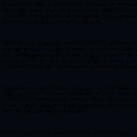
sebagai salah satu platform yang menawarkan kemuda
cepat dan proses login yang sederhana, COMTOTO berha
itu, platform ini juga dikenal dengan berbagai pe
baru yang baru pertama kali bergabung.
Salah satu keunggulan utama COMTOTO terletak pada 
username, password, dan informasi kontak yang valid u
belit, sehingga pengguna dapat langsung menikmati l
siapa pun, baik pemula maupun pemain berpengalaman, 
signifikan dalam meningkatkan kenyamanan penggun
Setelah proses pendaftaran selesai, pengguna dapat 
login yang stabil dan aman memastikan bahwa setiap 
COMTOTO memberikan jaminan perlindungan privasi y
untuk masuk ke akun mereka kapan saja tanpa mengal
lebih lancar dan menyenangkan.
Tidak hanya menawarkan kemudahan dalam akses, C