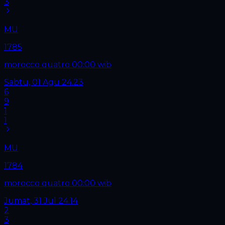
3
MU
1785
morocco quatro 00:00 wib
Sabtu, 01 Agu
24.23
6
9
1
1
MU
1784
morocco quatro 00:00 wib
Jumat, 31 Jul
24.14
2
3