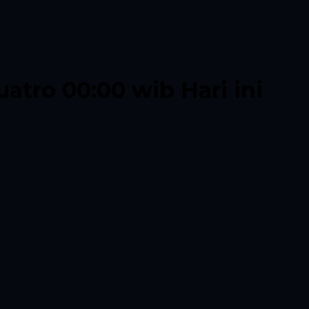
atro 00:00 wib
Hari ini