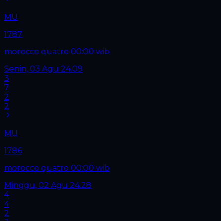
MU
1787
morocco quatro 00:00 wib
Senin, 03 Agu
24.09
3
7
2
2
MU
1786
morocco quatro 00:00 wib
Minggu, 02 Agu
24.28
4
4
2