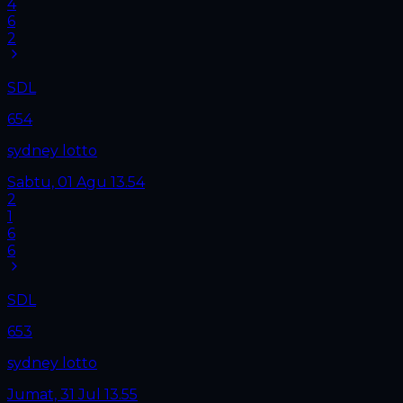
4
6
2
SDL
654
sydney lotto
Sabtu, 01 Agu
13.54
2
1
6
6
SDL
653
sydney lotto
Jumat, 31 Jul
13.55