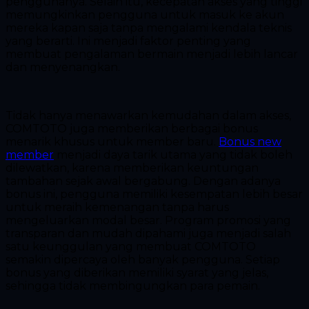
penggunanya. Selain itu, kecepatan akses yang tinggi
memungkinkan pengguna untuk masuk ke akun
mereka kapan saja tanpa mengalami kendala teknis
yang berarti. Ini menjadi faktor penting yang
membuat pengalaman bermain menjadi lebih lancar
dan menyenangkan.
Tidak hanya menawarkan kemudahan dalam akses,
COMTOTO juga memberikan berbagai bonus
menarik khusus untuk member baru.
Bonus new
member
menjadi daya tarik utama yang tidak boleh
dilewatkan, karena memberikan keuntungan
tambahan sejak awal bergabung. Dengan adanya
bonus ini, pengguna memiliki kesempatan lebih besar
untuk meraih kemenangan tanpa harus
mengeluarkan modal besar. Program promosi yang
transparan dan mudah dipahami juga menjadi salah
satu keunggulan yang membuat COMTOTO
semakin dipercaya oleh banyak pengguna. Setiap
bonus yang diberikan memiliki syarat yang jelas,
sehingga tidak membingungkan para pemain.