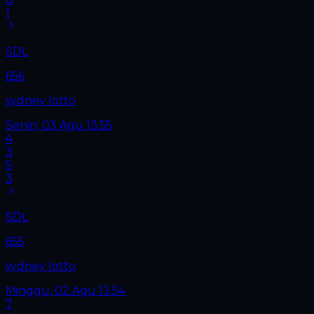
1
SDL
656
sydney lotto
Senin, 03 Agu
13.55
4
3
5
3
SDL
655
sydney lotto
Minggu, 02 Agu
13.54
7