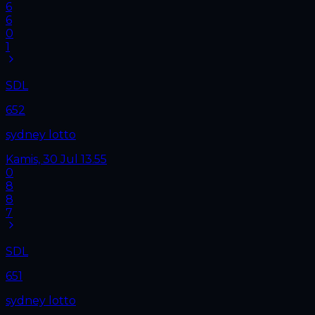
6
6
0
1
SDL
652
sydney lotto
Kamis, 30 Jul
13.55
0
8
8
7
SDL
651
sydney lotto