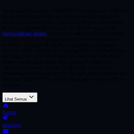
Secara keseluruhan, COMTOTO merupakan pilihan
yang tepat bagi siapa saja yang mencari platform
dengan proses daftar dan login yang mudah serta
bonus yang menguntungkan. Kombinasi antara
kemudahan akses
, keamanan sistem, dan berbagai
promo menarik menjadikan platform ini semakin
diminati. Dengan terus meningkatkan kualitas
layanan dan memberikan pengalaman terbaik bagi
pengguna, COMTOTO berhasil mempertahankan
posisinya sebagai salah satu platform favorit di
kalangan pemain online. Bagi Anda yang ingin
merasakan kemudahan dan keuntungan dalam satu
tempat, COMTOTO adalah solusi yang layak untuk
dicoba.
Lihat Semua
home
explore