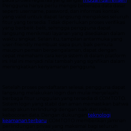
pada proses registrasi yang sangat
mudah dan efisien
.
Pengguna hanya perlu mengisi beberapa data dasar
seperti username, password, dan informasi kontak
yang valid untuk dapat langsung mengakses seluruh
fitur yang tersedia. Tidak diperlukan proses verifikasi
yang berbelit-belit, sehingga pengguna dapat
langsung menikmati layanan yang disediakan dalam
waktu singkat. Selain itu, tampilan antarmuka yang
user-friendly membuat siapa pun, baik pemula
maupun pemain berpengalaman, dapat dengan
cepat memahami cara kerja sistem di dalam platform
ini. Hal ini menjadi nilai tambah yang signifikan dalam
meningkatkan kenyamanan pengguna.
Setelah proses pendaftaran selesai, pengguna dapat
langsung melakukan login dan mulai menjelajahi
berbagai fitur unggulan yang tersedia di COMTOTO.
Sistem login yang stabil dan aman memastikan bahwa
setiap akun terlindungi dengan baik dari risiko
kebocoran data. Dengan dukungan
teknologi
keamanan terbaru
, COMTOTO memberikan jaminan
perlindungan privasi yang maksimal bagi seluruh