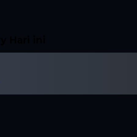
ry
Hari ini
a