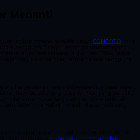
r Menanti
nguntungkan menjadi semakin tinggi.
COMTOTO
hadir
i para pengguna. Dengan sistem pendaftaran yang
merasakan sensasi bermain tanpa ribet. Tidak hanya
ntungan bagi para member, terutama bagi pengguna
guna hanya perlu mengisi beberapa data dasar seperti
ia. Tidak diperlukan proses verifikasi yang berbelit-
u, tampilan antarmuka yang user-friendly membuat
m platform ini. Hal ini menjadi nilai tambah yang
ai fitur unggulan yang tersedia di COMTOTO. Sistem
ta. Dengan dukungan
teknologi keamanan terbaru
,