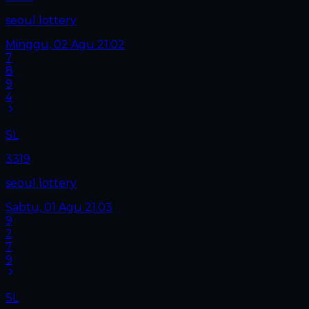
seoul lottery
Minggu, 02 Agu
21.02
7
8
9
4
SL
3319
seoul lottery
Sabtu, 01 Agu
21.03
9
2
7
9
SL