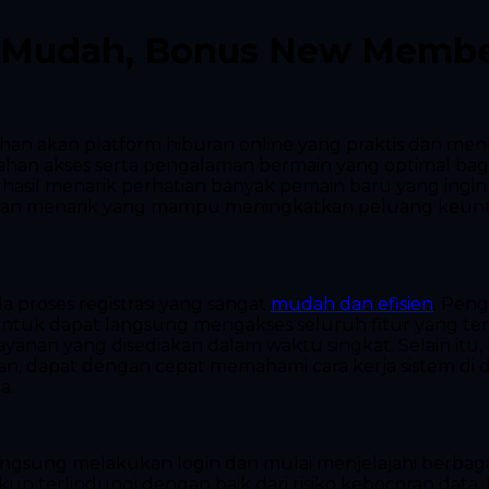
n Mudah, Bonus New Membe
uhan akan platform hiburan online yang praktis dan me
han akses serta pengalaman bermain yang optimal bag
sil menarik perhatian banyak pemain baru yang ingin 
nawaran menarik yang mampu meningkatkan peluang keu
proses registrasi yang sangat
mudah dan efisien
. Peng
ntuk dapat langsung mengakses seluruh fitur yang tersed
ayanan yang disediakan dalam waktu singkat. Selain it
dapat dengan cepat memahami cara kerja sistem di dala
a.
langsung melakukan login dan mulai menjelajahi berbag
akun terlindungi dengan baik dari risiko kebocoran da