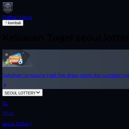
Daftar
Masuk
kembali
Keluaran Togel
seoul lotte
Saksikan langsung hasil live draw resmi dari sumberny
SEOUL LOTTERY
SL
3324
seoul lottery