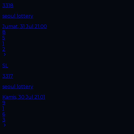
3318
seoul lottery
Jumat, 31 Jul
21.00
8
5
1
2
SL
3317
seoul lottery
Kamis, 30 Jul
21.01
9
1
6
3