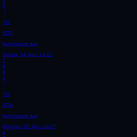
5
TD
1575
tennessee day
Selasa, 04 Agu
24.22
2
8
9
0
TD
1574
tennessee day
Minggu, 02 Agu
24.27
4