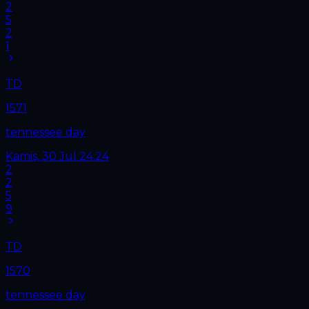
2
5
2
1
TD
1571
tennessee day
Kamis, 30 Jul
24.24
2
2
5
9
TD
1570
tennessee day