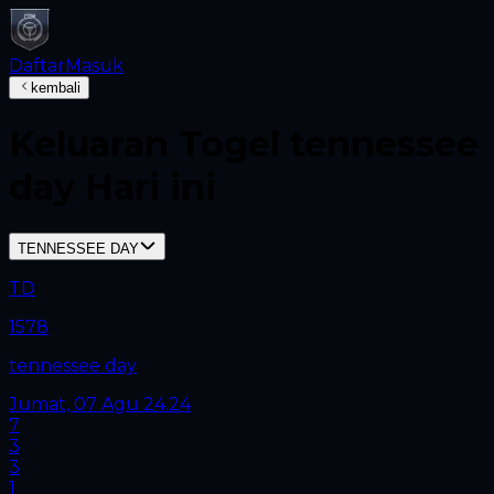
Daftar
Masuk
kembali
Keluaran Togel
tennessee
day
Hari ini
TENNESSEE DAY
TD
1578
tennessee day
Jumat, 07 Agu
24.24
7
3
3
1