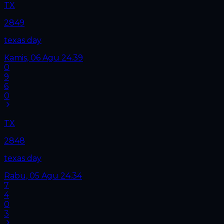
TX
2849
texas day
Kamis, 06 Agu
24.39
0
9
6
0
TX
2848
texas day
Rabu, 05 Agu
24.34
7
4
0
3