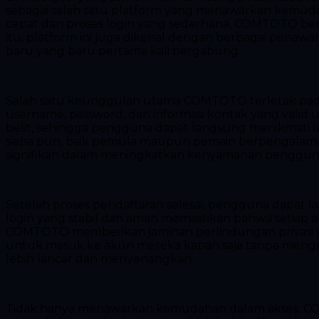
sebagai salah satu platform yang menawarkan kemuda
cepat dan proses login yang sederhana, COMTOTO berha
itu, platform ini juga dikenal dengan berbagai pe
baru yang baru pertama kali bergabung.
Salah satu keunggulan utama COMTOTO terletak pada 
username, password, dan informasi kontak yang valid u
belit, sehingga pengguna dapat langsung menikmati l
siapa pun, baik pemula maupun pemain berpengalaman, 
signifikan dalam meningkatkan kenyamanan penggun
Setelah proses pendaftaran selesai, pengguna dapat 
login yang stabil dan aman memastikan bahwa setiap 
COMTOTO memberikan jaminan perlindungan privasi y
untuk masuk ke akun mereka kapan saja tanpa mengal
lebih lancar dan menyenangkan.
Tidak hanya menawarkan kemudahan dalam akses, C