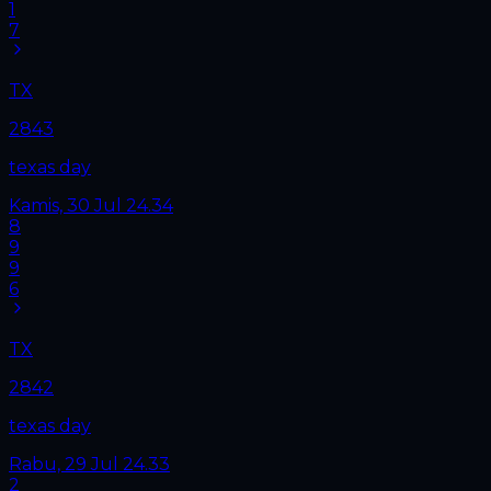
1
7
TX
2843
texas day
Kamis, 30 Jul
24.34
8
9
9
6
TX
2842
texas day
Rabu, 29 Jul
24.33
2