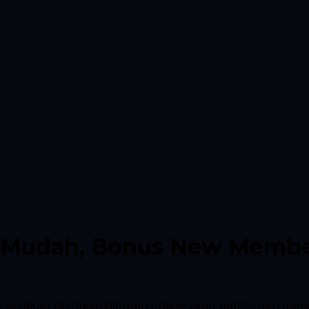
n Mudah, Bonus New Membe
uhan akan platform hiburan online yang praktis dan me