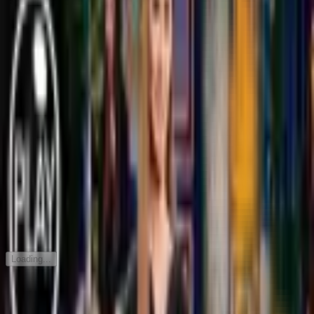
Clash of Clans SUPER RICH
SUPER RICH
Clash of Clans Crash Mania SUPER RICH
SUPER RICH
Mahjong Ways
PG Soft
Gates of Olympus 1000
Pragmatic Play
Mahjong Ways 2
PG Soft
Gates of Olympus Super Scatter
Pragmatic Play
Mahjong Wins 3 - Black Scatter
Pragmatic Play
Gates of Olympus Xmas 1000
Pragmatic Play
Wild Bandito
PG Soft
Mahjong Wins 2
Pragmatic Play
Wild Bounty Showdown
PG Soft
Starlight Princess 1000
Pragmatic Play
Gates of Olympus
Pragmatic Play
Sweet Bonanza 1000
Pragmatic Play
Lucky Neko
PG Soft
7 UP 7 DOWN
Jili
Mega Wheel
Pragmatic Play
Sweet Bonanza
Pragmatic Play
Roulette 1
Pragmatic Play
Loading...
24
/
3429
Game
Page
1
of
143